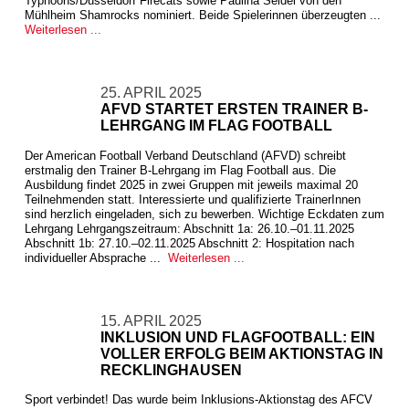
Typhoons/Düsseldorf Firecats sowie Paulina Seidel von den
Mühlheim Shamrocks nominiert. Beide Spielerinnen überzeugten ...
Weiterlesen ...
25. APRIL 2025
AFVD STARTET ERSTEN TRAINER B-
LEHRGANG IM FLAG FOOTBALL
Der American Football Verband Deutschland (AFVD) schreibt
erstmalig den Trainer B-Lehrgang im Flag Football aus. Die
Ausbildung findet 2025 in zwei Gruppen mit jeweils maximal 20
Teilnehmenden statt. Interessierte und qualifizierte TrainerInnen
sind herzlich eingeladen, sich zu bewerben. Wichtige Eckdaten zum
Lehrgang Lehrgangszeitraum: Abschnitt 1a: 26.10.–01.11.2025
Abschnitt 1b: 27.10.–02.11.2025 Abschnitt 2: Hospitation nach
individueller Absprache ...
Weiterlesen ...
15. APRIL 2025
INKLUSION UND FLAGFOOTBALL: EIN
VOLLER ERFOLG BEIM AKTIONSTAG IN
RECKLINGHAUSEN
Sport verbindet! Das wurde beim Inklusions-Aktionstag des AFCV