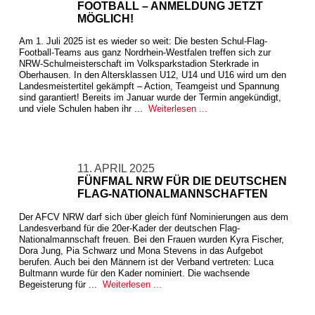
FOOTBALL – ANMELDUNG JETZT
MÖGLICH!
Am 1. Juli 2025 ist es wieder so weit: Die besten Schul-Flag-
Football-Teams aus ganz Nordrhein-Westfalen treffen sich zur
NRW-Schulmeisterschaft im Volksparkstadion Sterkrade in
Oberhausen. In den Altersklassen U12, U14 und U16 wird um den
Landesmeistertitel gekämpft – Action, Teamgeist und Spannung
sind garantiert! Bereits im Januar wurde der Termin angekündigt,
und viele Schulen haben ihr ...
Weiterlesen ...
11. APRIL 2025
FÜNFMAL NRW FÜR DIE DEUTSCHEN
FLAG-NATIONALMANNSCHAFTEN
Der AFCV NRW darf sich über gleich fünf Nominierungen aus dem
Landesverband für die 20er-Kader der deutschen Flag-
Nationalmannschaft freuen. Bei den Frauen wurden Kyra Fischer,
Dora Jung, Pia Schwarz und Mona Stevens in das Aufgebot
berufen. Auch bei den Männern ist der Verband vertreten: Luca
Bultmann wurde für den Kader nominiert. Die wachsende
Begeisterung für ...
Weiterlesen ...