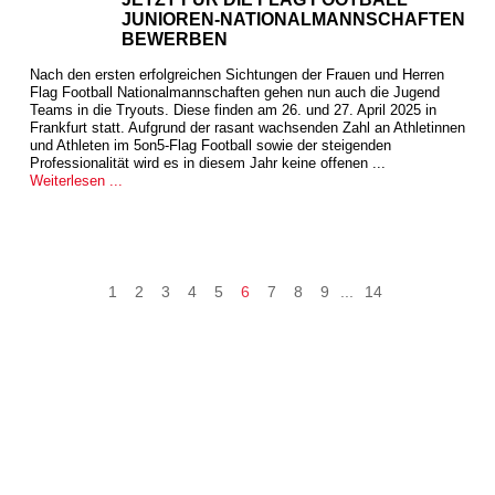
JUNIOREN-NATIONALMANNSCHAFTEN
BEWERBEN
Nach den ersten erfolgreichen Sichtungen der Frauen und Herren
Flag Football Nationalmannschaften gehen nun auch die Jugend
Teams in die Tryouts. Diese finden am 26. und 27. April 2025 in
Frankfurt statt. Aufgrund der rasant wachsenden Zahl an Athletinnen
und Athleten im 5on5-Flag Football sowie der steigenden
Professionalität wird es in diesem Jahr keine offenen ...
Weiterlesen ...
1
2
3
4
5
6
7
8
9
...
14