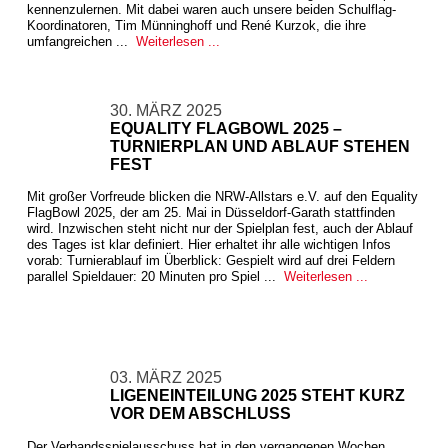
kennenzulernen. Mit dabei waren auch unsere beiden Schulflag-
Koordinatoren, Tim Münninghoff und René Kurzok, die ihre
umfangreichen ...
Weiterlesen ...
30. MÄRZ 2025
EQUALITY FLAGBOWL 2025 –
TURNIERPLAN UND ABLAUF STEHEN
FEST
Mit großer Vorfreude blicken die NRW-Allstars e.V. auf den Equality
FlagBowl 2025, der am 25. Mai in Düsseldorf-Garath stattfinden
wird. Inzwischen steht nicht nur der Spielplan fest, auch der Ablauf
des Tages ist klar definiert. Hier erhaltet ihr alle wichtigen Infos
vorab: Turnierablauf im Überblick: Gespielt wird auf drei Feldern
parallel Spieldauer: 20 Minuten pro Spiel ...
Weiterlesen ...
03. MÄRZ 2025
LIGENEINTEILUNG 2025 STEHT KURZ
VOR DEM ABSCHLUSS
Der Verbandsspielausschuss hat in den vergangenen Wochen