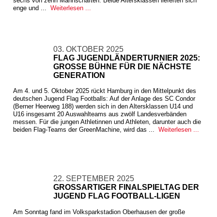
sechs von zehn Mannschaften. Beide Altersklassen lieferten sich
enge und ...
Weiterlesen ...
03. OKTOBER 2025
FLAG JUGENDLÄNDERTURNIER 2025:
GROSSE BÜHNE FÜR DIE NÄCHSTE G
ENERATION
Am 4. und 5. Oktober 2025 rückt Hamburg in den Mittelpunkt des
deutschen Jugend Flag Footballs: Auf der Anlage des SC Condor
(Berner Heerweg 188) werden sich in den Altersklassen U14 und
U16 insgesamt 20 Auswahlteams aus zwölf Landesverbänden
messen. Für die jungen Athletinnen und Athleten, darunter auch die
beiden Flag-Teams der GreenMachine, wird das ...
Weiterlesen ...
22. SEPTEMBER 2025
GROSSARTIGER FINALSPIELTAG DER J
UGEND FLAG FOOTBALL-LIGEN
Am Sonntag fand im Volksparkstadion Oberhausen der große