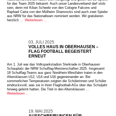
für das Team 2025 bekannt. Auch unser Landesverband darf stolz
sein, denn mit Kilian Scheele von den Cologne Falcons und
Raphael Carta von den Mülheim Shamrocks sind auch zwei Spieler
aus NRW für das Nationalteam nominiert worden. Wir gratulieren
herzlich ...
Weiterlesen ...
03. JULI 2025
VOLLES HAUS IN OBERHAUSEN –
FLAG FOOTBALL BEGEISTERT
ERNEUT
Am 1. Juli war das Volksparkstadion Sterkrade in Oberhausen
Schauplatz der NRW Schulflag-Meisterschaften 2025. Insgesamt
18 Schulflag-Teams aus ganz Nordrhein-Westfalen traten in den
Altersklassen U12, U14 und U16 gegeneinander an. Bei
sommerlichen Temperaturen zeigten die Schülerinnen und Schüler
eindrucksvoll, was sie in ihren Flagfootball-AGs über das Schuljahr
hinweg gelernt hatten. Die Titel in den Altersklassen ...
Weiterlesen ...
19. MAI 2025
AUSSCHREIBUNGEN FÜR