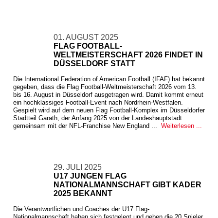
01. AUGUST 2025
FLAG FOOTBALL-
WELTMEISTERSCHAFT 2026 FINDET IN
DÜSSELDORF STATT
Die International Federation of American Football (IFAF) hat bekannt
gegeben, dass die Flag Football-Weltmeisterschaft 2026 vom 13.
bis 16. August in Düsseldorf ausgetragen wird. Damit kommt erneut
ein hochklassiges Football-Event nach Nordrhein-Westfalen.
Gespielt wird auf dem neuen Flag Football-Komplex im Düsseldorfer
Stadtteil Garath, der Anfang 2025 von der Landeshauptstadt
gemeinsam mit der NFL-Franchise New England ...
Weiterlesen ...
29. JULI 2025
U17 JUNGEN FLAG
NATIONALMANNSCHAFT GIBT KADER
2025 BEKANNT
Die Verantwortlichen und Coaches der U17 Flag-
Nationalmannschaft haben sich festgelegt und geben die 20 Spieler