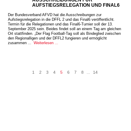
AUFSTIEGSRELEGATION UND FINAL6
Der Bundesverband AFVD hat die Ausschreibungen zur
Aufstiegsrelegation in die DFFL 2 und das Final6 veröffentlicht.
Termin für die Relegationen und das Final6-Turnier soll der 13.
September 2025 sein. Beides findet soll an einem Tag am gleichen
Ort stattfinden. „Der Flag Football-Tag soll als Bindeglied zwischen
den Regionalligen und der DFFL2 fungieren und ermöglicht
zusammen ...
Weiterlesen ...
1
2
3
4
5
6
7
8
...
14