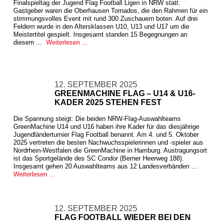
Finalspieltag der Jugend Flag Football Ligen in NRW statt.
Gastgeber waren die Oberhausen Tornados, die den Rahmen für ein
stimmungsvolles Event mit rund 300 Zuschauern boten. Auf drei
Feldern wurde in den Altersklassen U10, U13 und U17 um die
Meistertitel gespielt. Insgesamt standen 15 Begegnungen an
diesem ...
Weiterlesen ...
12. SEPTEMBER 2025
GREENMACHINE FLAG – U14 & U16-
KADER 2025 STEHEN FEST
Die Spannung steigt: Die beiden NRW-Flag-Auswahlteams
GreenMachine U14 und U16 haben ihre Kader für das diesjährige
Jugendländerturnier Flag Football benannt. Am 4. und 5. Oktober
2025 vertreten die besten Nachwuchsspielerinnen und -spieler aus
Nordrhein-Westfalen die GreenMachine in Hamburg. Austragungsort
ist das Sportgelände des SC Condor (Berner Heerweg 188).
Insgesamt gehen 20 Auswahlteams aus 12 Landesverbänden ...
Weiterlesen ...
12. SEPTEMBER 2025
FLAG FOOTBALL WIEDER BEI DEN