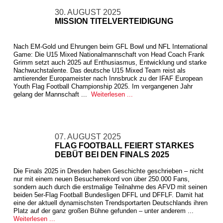
30. AUGUST 2025
MISSION TITELVERTEIDIGUNG
Nach EM-Gold und Ehrungen beim GFL Bowl und NFL International
Game: Die U15 Mixed Nationalmannschaft von Head Coach Frank
Grimm setzt auch 2025 auf Enthusiasmus, Entwicklung und starke
Nachwuchstalente. Das deutsche U15 Mixed Team reist als
amtierender Europameister nach Innsbruck zu der IFAF European
Youth Flag Football Championship 2025. Im vergangenen Jahr
gelang der Mannschaft ...
Weiterlesen ...
07. AUGUST 2025
FLAG FOOTBALL FEIERT STARKES
DEBÜT BEI DEN FINALS 2025
Die Finals 2025 in Dresden haben Geschichte geschrieben – nicht
nur mit einem neuen Besucherrekord von über 250.000 Fans,
sondern auch durch die erstmalige Teilnahme des AFVD mit seinen
beiden 5er-Flag Football Bundesligen DFFL und DFFLF. Damit hat
eine der aktuell dynamischsten Trendsportarten Deutschlands ihren
Platz auf der ganz großen Bühne gefunden – unter anderem ...
Weiterlesen ...