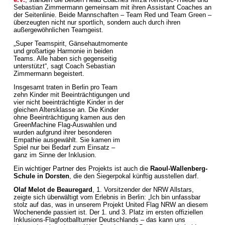
Sebastian Zimmermann gemeinsam mit ihren Assistant Coaches an
der Seitenlinie. Beide Mannschaften – Team Red und Team Green –
überzeugten nicht nur sportlich, sondern auch durch ihren
außergewöhnlichen Teamgeist.
„Super Teamspirit, Gänsehautmomente
und großartige Harmonie in beiden
Teams. Alle haben sich gegenseitig
unterstützt“, sagt Coach Sebastian
Zimmermann begeistert.
Insgesamt traten in Berlin pro Team
zehn Kinder mit Beeinträchtigungen und
vier nicht beeinträchtigte Kinder in der
gleichen Altersklasse an. Die Kinder
ohne Beeinträchtigung kamen aus den
GreenMachine Flag-Auswahlen und
wurden aufgrund ihrer besonderen
Empathie ausgewählt. Sie kamen im
Spiel nur bei Bedarf zum Einsatz –
ganz im Sinne der Inklusion.
Ein wichtiger Partner des Projekts ist auch die
Raoul-Wallenberg-
Schule in Dorsten
, die den Siegerpokal künftig ausstellen darf.
Olaf Melot de Beauregard
, 1. Vorsitzender der NRW Allstars,
zeigte sich überwältigt vom Erlebnis in Berlin: „Ich bin unfassbar
stolz auf das, was in unserem Projekt United Flag NRW an diesem
Wochenende passiert ist. Der 1. und 3. Platz im ersten offiziellen
Inklusions-Flagfootballturnier Deutschlands – das kann uns