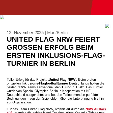
12. November 2025
| Marl/Berlin
UNITED FLAG NRW FEIERT
GROSSEN ERFOLG BEIM E
RSTEN INKLUSIONS-FLAG-T
URNIER IN BERLIN
Toller Erfolg für das Projekt „
United Flag NRW
“: Beim ersten
offiziellen
Inklusions-Flagfootballturnier
Deutschlands holten die
beiden NRW-Teams sensationell den
1. und 3. Platz
. Das Turnier
wurde von Special Olympics Berlin in Kooperation mit NFL
Deutschland ausgerichtet und bot den Teilnehmenden perfekte
Bedingungen – von den Spielfeldern über die Unterbringung bis hin
zur Organisation.
Für das Team United Flag NRW, organisiert durch die
NRW Allstars
e.V.
, standen die beiden Head Coaches Mirza Kehonjic-Thiede und