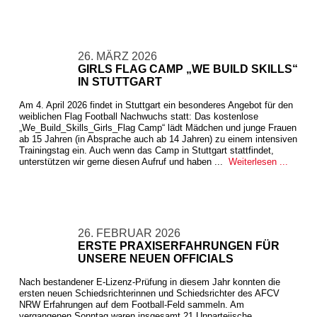
26. MÄRZ 2026
GIRLS FLAG CAMP „WE BUILD SKILLS“
IN STUTTGART
Am 4. April 2026 findet in Stuttgart ein besonderes Angebot für den
weiblichen Flag Football Nachwuchs statt: Das kostenlose
„We_Build_Skills_Girls_Flag Camp“ lädt Mädchen und junge Frauen
ab 15 Jahren (in Absprache auch ab 14 Jahren) zu einem intensiven
Trainingstag ein. Auch wenn das Camp in Stuttgart stattfindet,
unterstützen wir gerne diesen Aufruf und haben ...
Weiterlesen ...
26. FEBRUAR 2026
ERSTE PRAXISERFAHRUNGEN FÜR
UNSERE NEUEN OFFICIALS
Nach bestandener E-Lizenz-Prüfung in diesem Jahr konnten die
ersten neuen Schiedsrichterinnen und Schiedsrichter des AFCV
NRW Erfahrungen auf dem Football-Feld sammeln. Am
vergangenen Sonntag waren insgesamt 21 Unparteiische