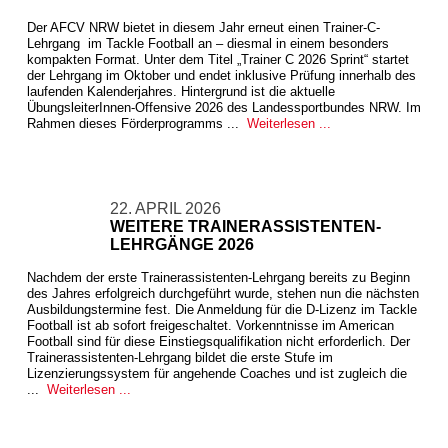
Der AFCV NRW bietet in diesem Jahr erneut einen Trainer-C-
Lehrgang im Tackle Football an – diesmal in einem besonders
kompakten Format. Unter dem Titel „Trainer C 2026 Sprint“ startet
der Lehrgang im Oktober und endet inklusive Prüfung innerhalb des
laufenden Kalenderjahres. Hintergrund ist die aktuelle
ÜbungsleiterInnen-Offensive 2026 des Landessportbundes NRW. Im
Rahmen dieses Förderprogramms ...
Weiterlesen ...
22. APRIL 2026
WEITERE TRAINERASSISTENTEN-
LEHRGÄNGE 2026
Nachdem der erste Trainerassistenten-Lehrgang bereits zu Beginn
des Jahres erfolgreich durchgeführt wurde, stehen nun die nächsten
Ausbildungstermine fest. Die Anmeldung für die D-Lizenz im Tackle
Football ist ab sofort freigeschaltet. Vorkenntnisse im American
Football sind für diese Einstiegsqualifikation nicht erforderlich. Der
Trainerassistenten-Lehrgang bildet die erste Stufe im
Lizenzierungssystem für angehende Coaches und ist zugleich die
...
Weiterlesen ...