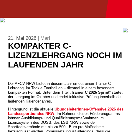
21. Mai 2026
| Marl
KOMPAKTER C-
LIZENZLEHRGANG NOCH IM
LAUFENDEN JAHR
Der AFCV NRW bietet in diesem Jahr erneut einen Trainer-C-
Lehrgang im Tackle Football an – diesmal in einem besonders
kompakten Format. Unter dem Titel „
Trainer C 2026 Sprint
“ startet
der Lehrgang im Oktober und endet inklusive Prüfung innerhalb des
laufenden Kalenderjahres.
Hintergrund ist die aktuelle
ÜbungsleiterInnen-Offensive 2026 des
Landessportbundes NRW
. Im Rahmen dieses Förderprogramms
können Ausbildungs- und Qualifizierungsmaßnahmen im
Lizenzsystem des DOSB, des LSB NRW sowie der
Sportfachverbände mit bis zu 500,- Euro pro Maßnahme
bezuschusst werden. Voraussetzung ist allerdings, dass die