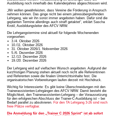
Ausbildung noch innerhalb des Kalenderjahres abgeschlossen wird.
„Wir wollen gewährleisten, dass Vereine die Förderung in Anspruch
nehmen können. Das ginge nicht bei einem jahresübergreifenden
Lehrgang, wie wir ihn sonst immer angeboten haben. Dafür sind die
geplanten Termine allerdings auch straff getaktet“, erklärt Sascha
Krotil, Ausbildungsleiter des AFCV NRW.
Die Lehrgangstermine sind aktuell für folgende Wochenenden
vorgesehen:
3./4. Oktober 2026
10./11. Oktober 2026
31. Oktober 2026/1. Nobvember 2026
5./6. Dezember 2026
12./13. Dezember 2026
19./20. Dezember 2026
Der Lehrgang wird auf vielfachen Wunsch angeboten. Aufgrund der
kurzfristigen Planung stehen aktuell noch nicht alle Referentinnen
und Referenten sowie die finalen Unterrichtsinhalte fest. Die
organisatorischen Vorbereitungen laufen derzeit mit Hochdruck.
Wichtig für Interessierte: Es gibt keine Überschneidungen mit den
Trainerassistenten-Lehrgängen des AFCV NRW. Damit besteht die
Möglichkeit, den Trainerassistenten-Lehrgang – der Voraussetzung
für den erfolgreichen Abschluss der Trainer-C-Ausbildung ist – bei
Bedarf parallel zu absolvieren.
Für den TA Lehrgang 3-26 sind noch
freie Plätze verfügbar.
Die Anmeldung für den „Trainer C 2026 Sprint“ ist ab sofort