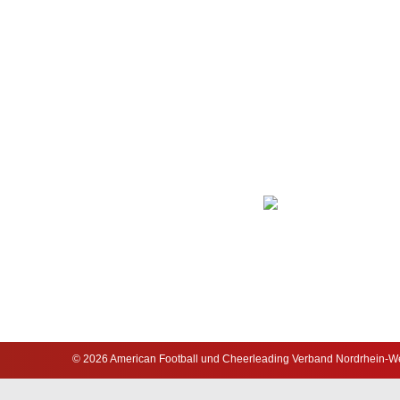
© 2026 American Football und Cheerleading Verband Nordrhein-Wes