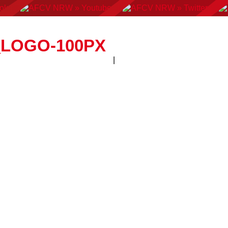
AN FOOTBALL
FLAGFOOTBALL
CHEERLEADING
C
LOGO-100PX
|