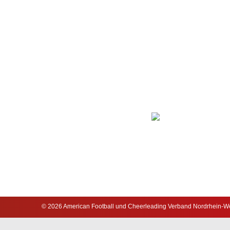
© 2026 American Football und Cheerleading Verband Nordrhein-Wes