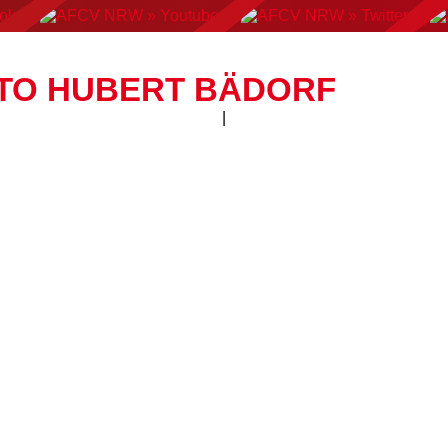
AN FOOTBALL
FLAGFOOTBALL
CHEERLEADING
C
TO HUBERT BÄDORF
|