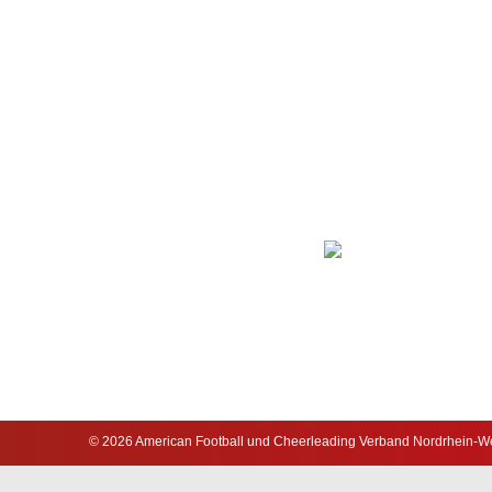
© 2026 American Football und Cheerleading Verband Nordrhein-Wes