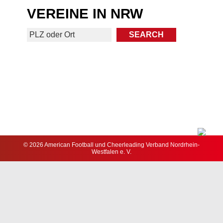
VEREINE IN NRW
© 2026 American Football und Cheerleading Verband Nordrhein-
Westfalen e. V.