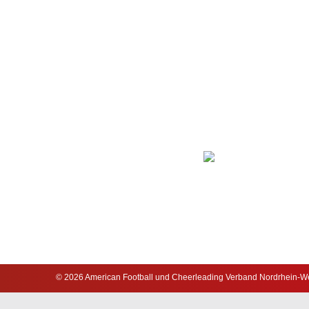
© 2026 American Football und Cheerleading Verband Nordrhein-Wes