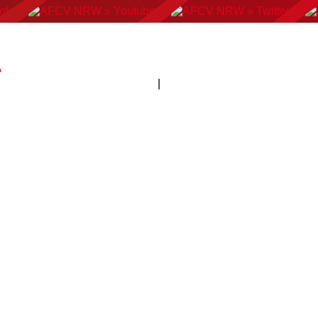
AN FOOTBALL
FLAGFOOTBALL
CHEERLEADING
C
A
|