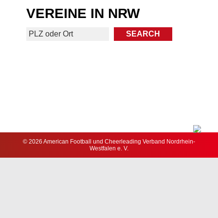
VEREINE IN NRW
© 2026 American Football und Cheerleading Verband Nordrhein-
Westfalen e. V.