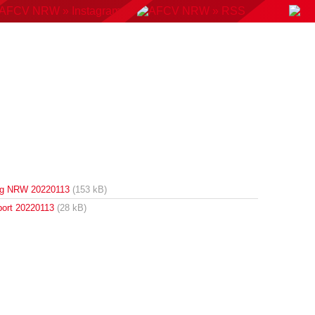
KONTAKT
BUCHUNGSSYSTEM
DOWNLOADS
AMP
AUSWAHLMANNSCHAFTEN
VERBAND
ng NRW 20220113
(153 kB)
port 20220113
(28 kB)