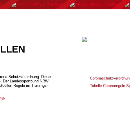
AN FOOTBALL
FLAGFOOTBALL
CHEERLEADING
C
ELLEN
orona-Schutzverordnung. Diese
Coronaschutzverordnu
ine. Der Landessportbund NRW
ktuellen Regeln im Trainings-
Tabelle Coronaregeln S
ng.