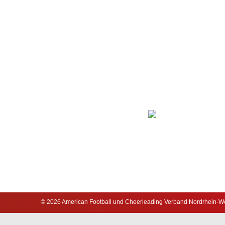
© 2026 American Football und Cheerleading Verband Nordrhein-Wes