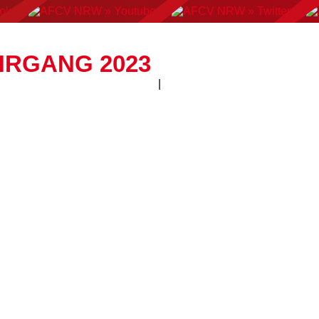
AN FOOTBALL
FLAGFOOTBALL
CHEERLEADING
C
HRGANG 2023
|