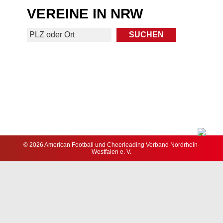
VEREINE IN NRW
© 2026 American Football und Cheerleading Verband Nordrhein-
Westfalen e. V.