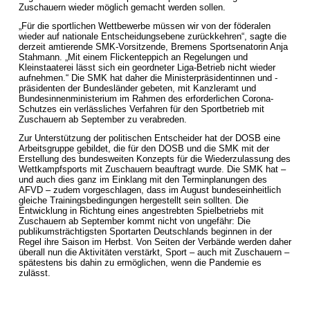
Zuschauern wieder möglich gemacht werden sollen.
„Für die sportlichen Wettbewerbe müssen wir von der föderalen
wieder auf nationale Entscheidungsebene zurückkehren“, sagte die
derzeit amtierende SMK-Vorsitzende, Bremens Sportsenatorin Anja
Stahmann. „Mit einem Flickenteppich an Regelungen und
Kleinstaaterei lässt sich ein geordneter Liga-Betrieb nicht wieder
aufnehmen.“ Die SMK hat daher die Ministerpräsidentinnen und -
präsidenten der Bundesländer gebeten, mit Kanzleramt und
Bundesinnenministerium im Rahmen des erforderlichen Corona-
Schutzes ein verlässliches Verfahren für den Sportbetrieb mit
Zuschauern ab September zu verabreden.
Zur Unterstützung der politischen Entscheider hat der DOSB eine
Arbeitsgruppe gebildet, die für den DOSB und die SMK mit der
Erstellung des bundesweiten Konzepts für die Wiederzulassung des
Wettkampfsports mit Zuschauern beauftragt wurde. Die SMK hat –
und auch dies ganz im Einklang mit den Terminplanungen des
AFVD – zudem vorgeschlagen, dass im August bundeseinheitlich
gleiche Trainingsbedingungen hergestellt sein sollten. Die
Entwicklung in Richtung eines angestrebten Spielbetriebs mit
Zuschauern ab September kommt nicht von ungefähr: Die
publikumsträchtigsten Sportarten Deutschlands beginnen in der
Regel ihre Saison im Herbst. Von Seiten der Verbände werden daher
überall nun die Aktivitäten verstärkt, Sport – auch mit Zuschauern –
spätestens bis dahin zu ermöglichen, wenn die Pandemie es
zulässt.