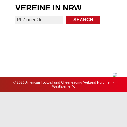
VEREINE IN NRW
© 2026 American Football und Cheerleading Verband Nordrhein-
Westfalen e. V.