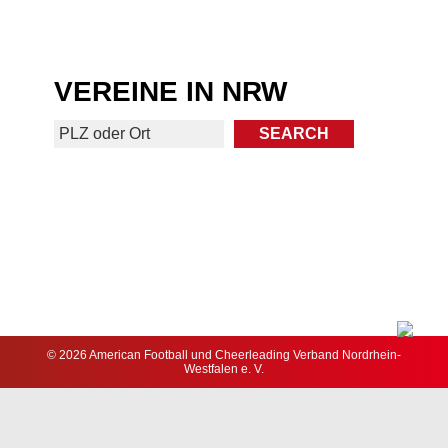
VEREINE IN NRW
© 2026 American Football und Cheerleading Verband Nordrhein-
Westfalen e. V.