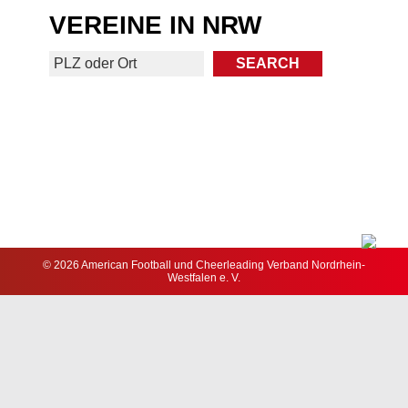
VEREINE IN NRW
© 2026 American Football und Cheerleading Verband Nordrhein-
Westfalen e. V.