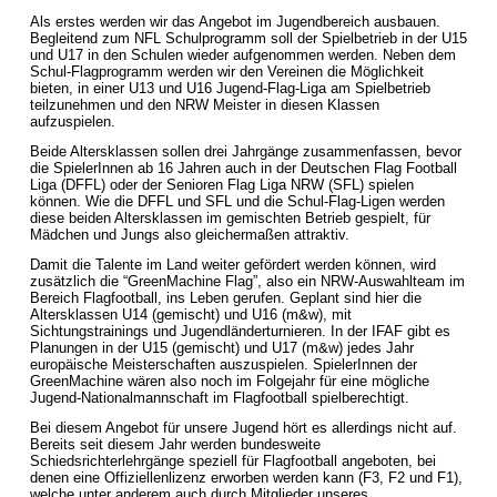
Als erstes werden wir das Angebot im Jugendbereich ausbauen.
Begleitend zum NFL Schulprogramm soll der Spielbetrieb in der U15
und U17 in den Schulen wieder aufgenommen werden. Neben dem
Schul-Flagprogramm werden wir den Vereinen die Möglichkeit
bieten, in einer U13 und U16 Jugend-Flag-Liga am Spielbetrieb
teilzunehmen und den NRW Meister in diesen Klassen
aufzuspielen.
Beide Altersklassen sollen drei Jahrgänge zusammenfassen, bevor
die SpielerInnen ab 16 Jahren auch in der Deutschen Flag Football
Liga (DFFL) oder der Senioren Flag Liga NRW (SFL) spielen
können. Wie die DFFL und SFL und die Schul-Flag-Ligen werden
diese beiden Altersklassen im gemischten Betrieb gespielt, für
Mädchen und Jungs also gleichermaßen attraktiv.
Damit die Talente im Land weiter gefördert werden können, wird
zusätzlich die “GreenMachine Flag”, also ein NRW-Auswahlteam im
Bereich Flagfootball, ins Leben gerufen. Geplant sind hier die
Altersklassen U14 (gemischt) und U16 (m&w), mit
Sichtungstrainings und Jugendländerturnieren. In der IFAF gibt es
Planungen in der U15 (gemischt) und U17 (m&w) jedes Jahr
europäische Meisterschaften auszuspielen. SpielerInnen der
GreenMachine wären also noch im Folgejahr für eine mögliche
Jugend-Nationalmannschaft im Flagfootball spielberechtigt.
Bei diesem Angebot für unsere Jugend hört es allerdings nicht auf.
Bereits seit diesem Jahr werden bundesweite
Schiedsrichterlehrgänge speziell für Flagfootball angeboten, bei
denen eine Offiziellenlizenz erworben werden kann (F3, F2 und F1),
welche unter anderem auch durch Mitglieder unseres