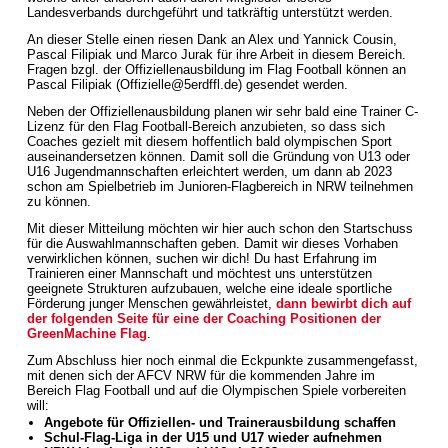
Landesverbands durchgeführt und tatkräftig unterstützt werden.
An dieser Stelle einen riesen Dank an Alex und Yannick Cousin,
Pascal Filipiak und Marco Jurak für ihre Arbeit in diesem Bereich.
Fragen bzgl. der Offiziellenausbildung im Flag Football können an
Pascal Filipiak (Offizielle@5erdffl.de) gesendet werden.
Neben der Offiziellenausbildung planen wir sehr bald eine Trainer C-
Lizenz für den Flag Football-Bereich anzubieten, so dass sich
Coaches gezielt mit diesem hoffentlich bald olympischen Sport
auseinandersetzen können. Damit soll die Gründung von U13 oder
U16 Jugendmannschaften erleichtert werden, um dann ab 2023
schon am Spielbetrieb im Junioren-Flagbereich in NRW teilnehmen
zu können.
Mit dieser Mitteilung möchten wir hier auch schon den Startschuss
für die Auswahlmannschaften geben. Damit wir dieses Vorhaben
verwirklichen können, suchen wir dich! Du hast Erfahrung im
Trainieren einer Mannschaft und möchtest uns unterstützen
geeignete Strukturen aufzubauen, welche eine ideale sportliche
Förderung junger Menschen gewährleistet,
dann bewirbt dich auf
der folgenden Seite für eine der Coaching Positionen der
GreenMachine Flag
.
Zum Abschluss hier noch einmal die Eckpunkte zusammengefasst,
mit denen sich der AFCV NRW für die kommenden Jahre im
Bereich Flag Football und auf die Olympischen Spiele vorbereiten
will:
Angebote für Offiziellen- und Trainerausbildung schaffen
Schul-Flag-Liga in der U15 und U17 wieder aufnehmen