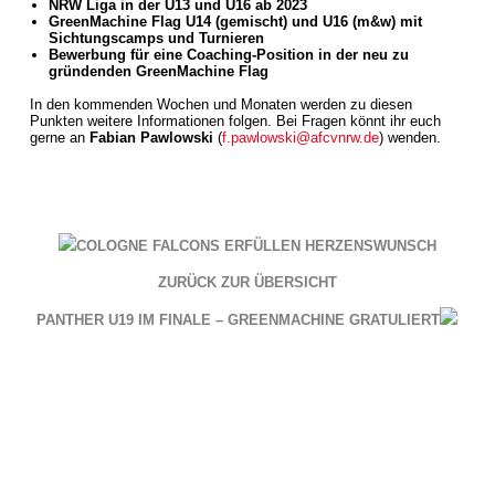
NRW Liga in der U13 und U16 ab 2023
GreenMachine Flag U14 (gemischt) und U16 (m&w) mit
Sichtungscamps und Turnieren
Bewerbung für eine Coaching-Position in der neu zu
gründenden GreenMachine Flag
In den kommenden Wochen und Monaten werden zu diesen
Punkten weitere Informationen folgen. Bei Fragen könnt ihr euch
gerne an
Fabian Pawlowski
(
f.pawlowski@afcvnrw.de
) wenden.
COLOGNE FALCONS ERFÜLLEN HERZENSWUNSCH
ZURÜCK ZUR ÜBERSICHT
PANTHER U19 IM FINALE – GREENMACHINE GRATULIERT