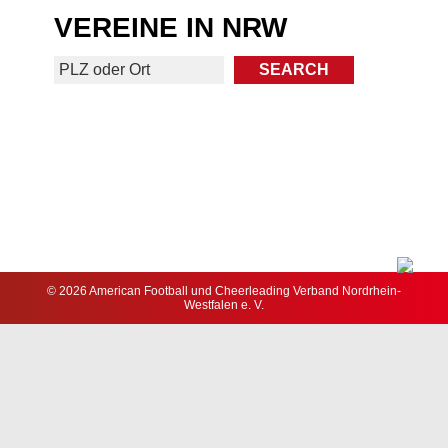
VEREINE IN NRW
© 2026 American Football und Cheerleading Verband Nordrhein-
Westfalen e. V.