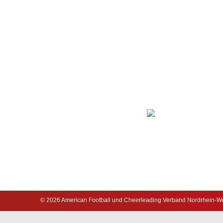
© 2026 American Football und Cheerleading Verband Nordrhein-Wes