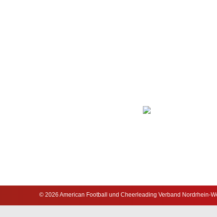
© 2026 American Football und Cheerleading Verband Nordrhein-Wes