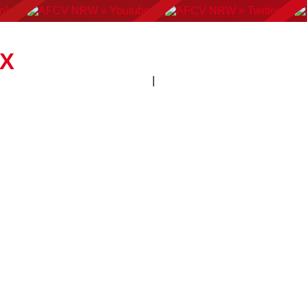
AN FOOTBALL
FLAGFOOTBALL
CHEERLEADING
C
PX
|