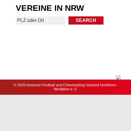
VEREINE IN NRW
© 2026 American Football und Cheerleading Verband Nordrhein-
Westfalen e. V.