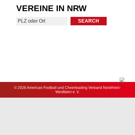
VEREINE IN NRW
© 2026 American Football und Cheerleading Verband Nordrhein-
Westfalen e. V.