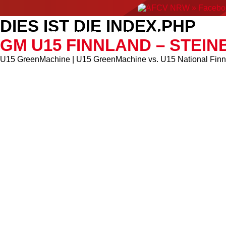
DIES IST DIE INDEX.PHP
ERGEBNISSE
NEWS
EVENTS
AMERIC
GM U15 FINNLAND – STEI
U15 GreenMachine | U15 GreenMachine vs. U15 National Finnla