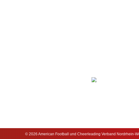
© 2026 American Football und Cheerleading Verband Nordrhein-Wes