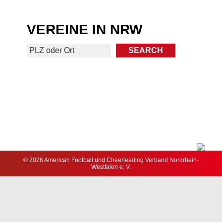
VEREINE IN NRW
© 2026 American Football und Cheerleading Verband Nordrhein-
Westfalen e. V.