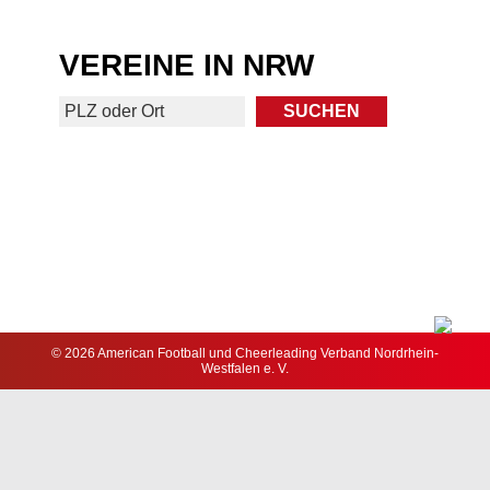
VEREINE IN NRW
© 2026 American Football und Cheerleading Verband Nordrhein-
Westfalen e. V.