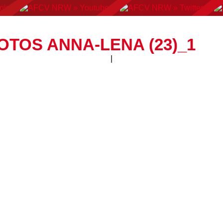
AN FOOTBALL
FLAGFOOTBALL
CHEERLEADING
C
FOTOS ANNA-LENA (23)_1
|