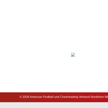
© 2026 American Football und Cheerleading Verband Nordrhein-Wes