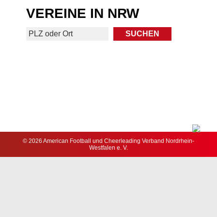
VEREINE IN NRW
© 2026 American Football und Cheerleading Verband Nordrhein-
Westfalen e. V.