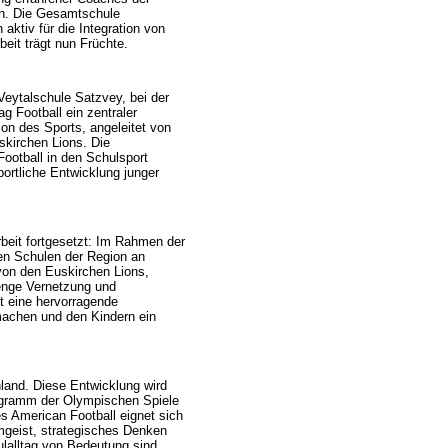
en. Die Gesamtschule
aktiv für die Integration von
eit trägt nun Früchte.
Veytalschule Satzvey, bei der
g Football ein zentraler
ion des Sports, angeleitet von
skirchen Lions. Die
Football in den Schulsport
portliche Entwicklung junger
eit fortgesetzt: Im Rahmen der
n Schulen der Region an
 von den Euskirchen Lions,
enge Vernetzung und
t eine hervorragende
machen und den Kindern ein
hland. Diese Entwicklung wird
rogramm der Olympischen Spiele
s American Football eignet sich
amgeist, strategisches Denken
lalltag von Bedeutung sind.