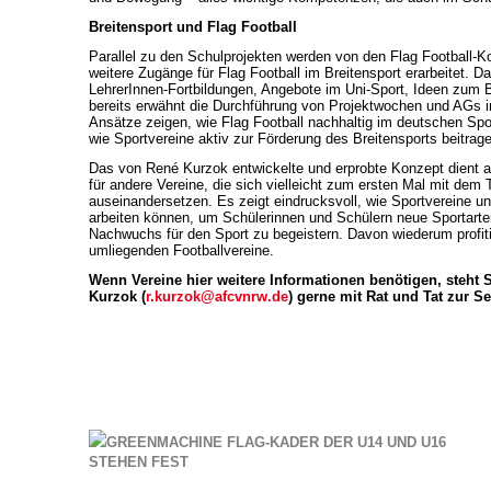
Breitensport und Flag Football
Parallel zu den Schulprojekten werden von den Flag Football
weitere Zugänge für Flag Football im Breitensport erarbeitet. 
LehrerInnen-Fortbildungen, Angebote im Uni-Sport, Ideen zum Be
bereits erwähnt die Durchführung von Projektwochen und AGs in
Ansätze zeigen, wie Flag Football nachhaltig im deutschen Spo
wie Sportvereine aktiv zur Förderung des Breitensports beitrag
Das von René Kurzok entwickelte und erprobte Konzept dient als
für andere Vereine, die sich vielleicht zum ersten Mal mit dem
auseinandersetzen. Es zeigt eindrucksvoll, wie Sportvereine 
arbeiten können, um Schülerinnen und Schülern neue Sportart
Nachwuchs für den Sport zu begeistern. Davon wiederum profitie
umliegenden Footballvereine.
Wenn Vereine hier weitere Informationen benötigen, steht 
Kurzok (
r.kurzok@afcvnrw.de
) gerne mit Rat und Tat zur Se
GREENMACHINE FLAG-KADER DER U14 UND U16
STEHEN FEST