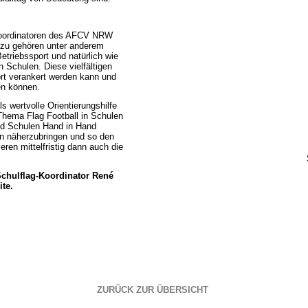
-Koordinatoren des AFCV NRW
Dazu gehören unter anderem
triebssport und natürlich wie
 Schulen. Diese vielfältigen
rt verankert werden kann und
en können.
 wertvolle Orientierungshilfe
 Thema Flag Football in Schulen
und Schulen Hand in Hand
en näherzubringen und so den
ren mittelfristig dann auch die
Schulflag-Koordinator René
ite.
ZURÜCK ZUR ÜBERSICHT