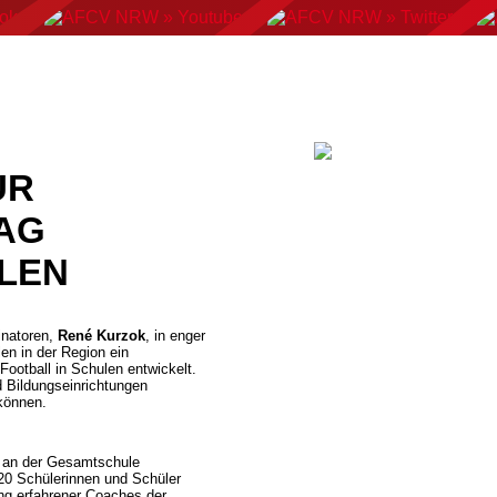
AN FOOTBALL
FLAGFOOTBALL
CHEERLEADING
C
UR
AG
LEN
inatoren,
René Kurzok
, in enger
n in der Region ein
ootball in Schulen entwickelt.
d Bildungseinrichtungen
können.
 an der Gesamtschule
 20 Schülerinnen und Schüler
ung erfahrener Coaches der