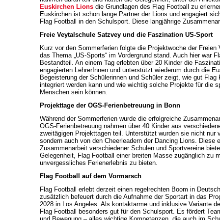
Euskirchen Lions
die Grundlagen des Flag Football zu erlern
Euskirchen ist schon lange Partner der Lions und engagiert sich 
Flag Football in den Schulsport. Diese langjährige Zusammenarb
Freie Veytalschule Satzvey und die Faszination US-Sport
Kurz vor den Sommerferien folgte die Projektwoche der Freien 
das Thema „US-Sports“ im Vordergrund stand. Auch hier war Fla
Bestandteil. An einem Tag erlebten über 20 Kinder die Faszinat
engagierten LehrerInnen und unterstützt wiederum durch die Eu
Begeisterung der Schülerinnen und Schüler zeigt, wie gut Flag 
integriert werden kann und wie wichtig solche Projekte für die s
Menschen sein können.
Projekttage der OGS-Ferienbetreuung in Bonn
Während der Sommerferien wurde die erfolgreiche Zusammenarb
OGS-Ferienbetreuung nahmen über 40 Kinder aus verschiedene
zweitägigen Projekttagen teil. Unterstützt wurden sie nicht nur
sondern auch von den Cheerleadern der Dancing Lions. Diese 
Zusammenarbeit verschiedener Schulen und Sportvereine biete
Gelegenheit, Flag Football einer breiten Masse zugänglich zu 
unvergessliches Ferienerlebnis zu bieten.
Flag Football auf dem Vormarsch
Flag Football erlebt derzeit einen regelrechten Boom in Deutsc
zusätzlich befeuert durch die Aufnahme der Sportart in das P
2028 in Los Angeles. Als kontaktarme und inklusive Variante de
Flag Football besonders gut für den Schulsport. Es fördert Te
und Bewegung – alles wichtige Kompetenzen, die auch im Schu