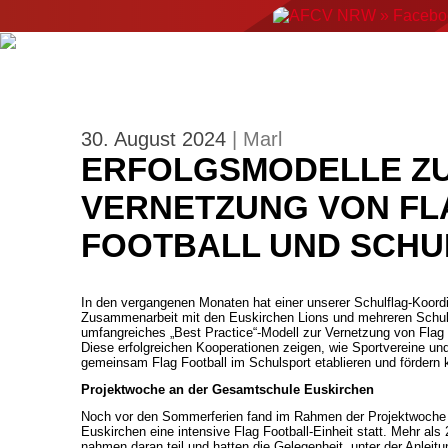
ERGEBNISSE
NEWS
EVENTS
AMERIC
30. August 2024
| Marl
ERFOLGSMODELLE Z
VERNETZUNG VON FL
FOOTBALL UND SCHU
In den vergangenen Monaten hat einer unserer Schulflag-Koord
Zusammenarbeit mit den Euskirchen Lions und mehreren Schule
umfangreiches „Best Practice“-Modell zur Vernetzung von Flag F
Diese erfolgreichen Kooperationen zeigen, wie Sportvereine un
gemeinsam Flag Football im Schulsport etablieren und fördern 
Projektwoche an der Gesamtschule Euskirchen
Noch vor den Sommerferien fand im Rahmen der Projektwoche
Euskirchen eine intensive Flag Football-Einheit statt. Mehr als
nahmen daran teil und hatten die Gelegenheit, unter der Anleit