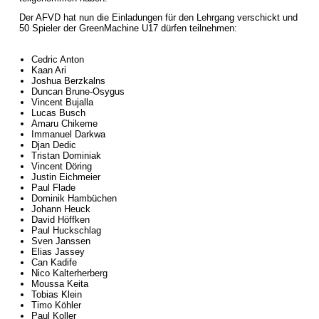
Der AFVD hat nun die Einladungen für den Lehrgang verschickt und
50 Spieler der GreenMachine U17 dürfen teilnehmen:
Cedric Anton
Kaan Ari
Joshua Berzkalns
Duncan Brune-Osygus
Vincent Bujalla
Lucas Busch
Amaru Chikeme
Immanuel Darkwa
Djan Dedic
Tristan Dominiak
Vincent Döring
Justin Eichmeier
Paul Flade
Dominik Hambüchen
Johann Heuck
David Höffken
Paul Huckschlag
Sven Janssen
Elias Jassey
Can Kadife
Nico Kalterherberg
Moussa Keita
Tobias Klein
Timo Köhler
Paul Koller