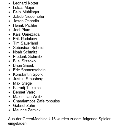
Leonard Kötter
Lukas Majer
Felix Mühlinger
Jakob Niederhofer
Jason Oshodin
Henrik Pichler
Joel Plum
Kais Qariezada
Erik Rudakow
Tim Sauerland
Sebastian Scheidt
Noah Schmitz
Frederik Schmitz
Bilal Sissoko
Brian Snoek
Eric Sonnenschein
Konstantin Spörk
Justus Stausberg
Max Stege
Farradj Titikpina
Bennet Varro
Maximilian Weitz
Charalampos Zafeiropoulos
Gabriel Zahn
Maurice Zernick
Aus der GreenMachine U15 wurden zudem folgende Spieler
eingeladen: