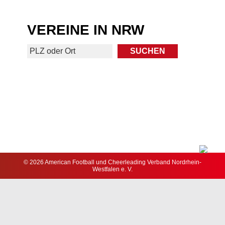
VEREINE IN NRW
© 2026 American Football und Cheerleading Verband Nordrhein-
Westfalen e. V.