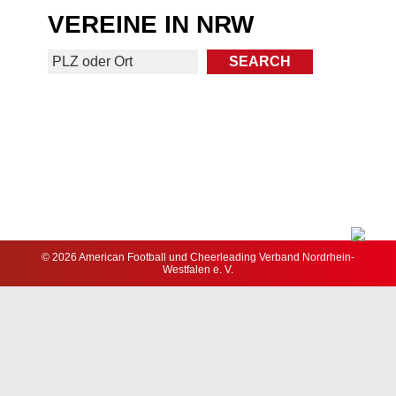
VEREINE IN NRW
© 2026 American Football und Cheerleading Verband Nordrhein-
Westfalen e. V.