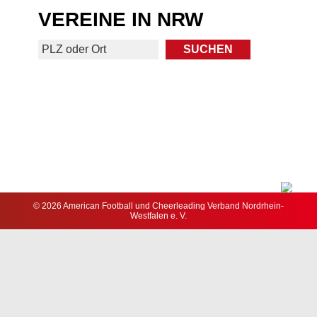
VEREINE IN NRW
© 2026 American Football und Cheerleading Verband Nordrhein-
Westfalen e. V.