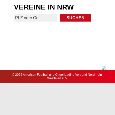
VEREINE IN NRW
© 2026 American Football und Cheerleading Verband Nordrhein-
Westfalen e. V.