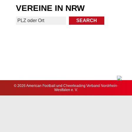
VEREINE IN NRW
© 2026 American Football und Cheerleading Verband Nordrhein-
Westfalen e. V.