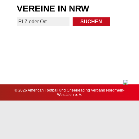
VEREINE IN NRW
© 2026 American Football und Cheerleading Verband Nordrhein-
Westfalen e. V.