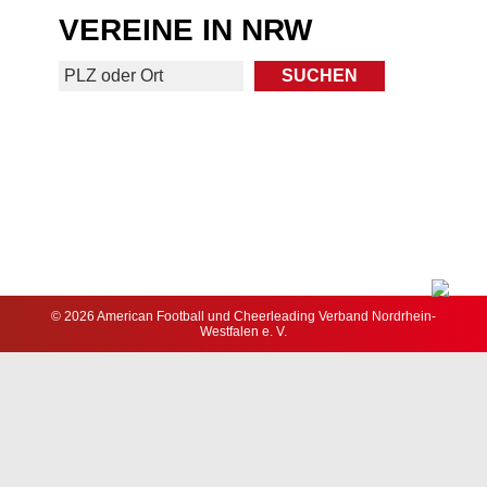
VEREINE IN NRW
© 2026 American Football und Cheerleading Verband Nordrhein-
Westfalen e. V.