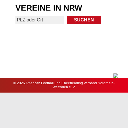
VEREINE IN NRW
© 2026 American Football und Cheerleading Verband Nordrhein-
Westfalen e. V.