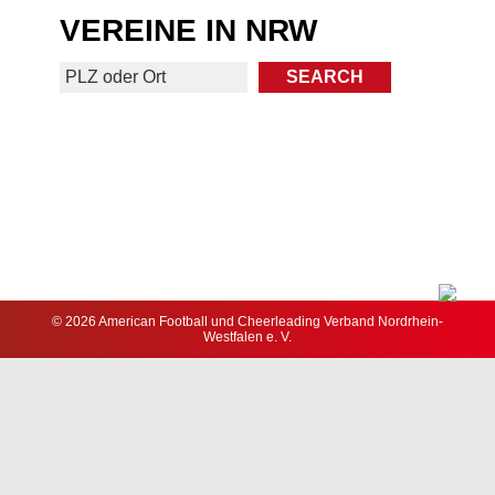
VEREINE IN NRW
© 2026 American Football und Cheerleading Verband Nordrhein-
Westfalen e. V.