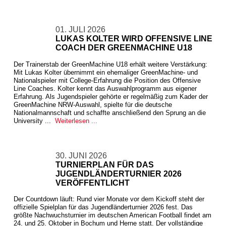
01. JULI 2026
LUKAS KOLTER WIRD OFFENSIVE LINE
COACH DER GREENMACHINE U18
Der Trainerstab der GreenMachine U18 erhält weitere Verstärkung:
Mit Lukas Kolter übernimmt ein ehemaliger GreenMachine- und
Nationalspieler mit College-Erfahrung die Position des Offensive
Line Coaches. Kolter kennt das Auswahlprogramm aus eigener
Erfahrung. Als Jugendspieler gehörte er regelmäßig zum Kader der
GreenMachine NRW-Auswahl, spielte für die deutsche
Nationalmannschaft und schaffte anschließend den Sprung an die
University ...
Weiterlesen ...
30. JUNI 2026
TURNIERPLAN FÜR DAS
JUGENDLÄNDERTURNIER 2026
VERÖFFENTLICHT
Der Countdown läuft: Rund vier Monate vor dem Kickoff steht der
offizielle Spielplan für das Jugendländerturnier 2026 fest. Das
größte Nachwuchsturnier im deutschen American Football findet am
24. und 25. Oktober in Bochum und Herne statt. Der vollständige