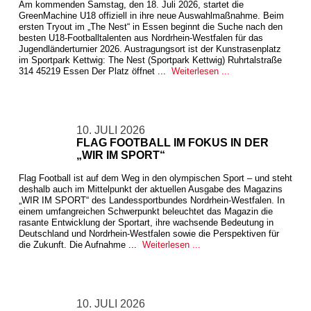
Am kommenden Samstag, den 18. Juli 2026, startet die
GreenMachine U18 offiziell in ihre neue Auswahlmaßnahme. Beim
ersten Tryout im „The Nest“ in Essen beginnt die Suche nach den
besten U18-Footballtalenten aus Nordrhein-Westfalen für das
Jugendländerturnier 2026. Austragungsort ist der Kunstrasenplatz
im Sportpark Kettwig: The Nest (Sportpark Kettwig) Ruhrtalstraße
314 45219 Essen Der Platz öffnet ...
Weiterlesen ...
10. JULI 2026
FLAG FOOTBALL IM FOKUS IN DER
„WIR IM SPORT“
Flag Football ist auf dem Weg in den olympischen Sport – und steht
deshalb auch im Mittelpunkt der aktuellen Ausgabe des Magazins
„WIR IM SPORT“ des Landessportbundes Nordrhein-Westfalen. In
einem umfangreichen Schwerpunkt beleuchtet das Magazin die
rasante Entwicklung der Sportart, ihre wachsende Bedeutung in
Deutschland und Nordrhein-Westfalen sowie die Perspektiven für
die Zukunft. Die Aufnahme ...
Weiterlesen ...
10. JULI 2026