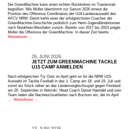
Die GreenMachine kann einen echten Rückkehrer im Trainerstab
begrüßen: Nils Müller übernimmt zur Saison 2026 erneut die
Position des Offensive Coordinators der U18-Landesauswahl des
AFCV NRW. Damit kehrt einer der erfolgreichsten Coaches der
GreenMachine-Geschichte pünktlich zum Heim-Jugendländerturnier
nach Nordrhein-Westfalen zurück. Bereits von 2017 bis 2023 prägte
Müller die Offensive der GreenMachine. In dieser Zeit feierte ...
Weiterlesen ...
26. JUNI 2026
JETZT ZUM GREENMACHINE TACKLE
U15 CAMP ANMELDEN
Nach erfolgreichen Try Outs im April geht es für die NRW U15-
Auswahl im Tackle Football in das 1. Camp am 18. und 19. Juli und
somit ein Stück näher an das Ländervergleichsspiel gegen Finnland
am 20. September in Helsinki. Head Coach Daniel Haendel und sein
Team laden alle Nachwuchsathleten nach Bochum ein, die im April
...
Weiterlesen ...
23. JUNI 2026