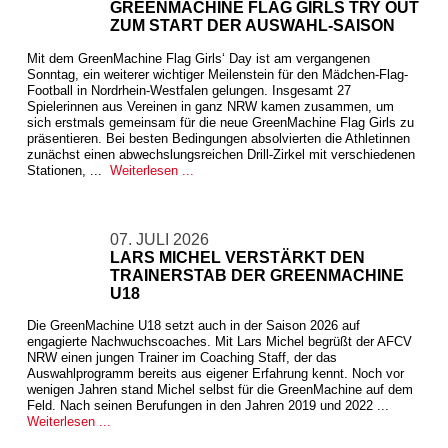
GREENMACHINE FLAG GIRLS TRY OUT
ZUM START DER AUSWAHL-SAISON
Mit dem GreenMachine Flag Girls‘ Day ist am vergangenen
Sonntag, ein weiterer wichtiger Meilenstein für den Mädchen-Flag-
Football in Nordrhein-Westfalen gelungen. Insgesamt 27
Spielerinnen aus Vereinen in ganz NRW kamen zusammen, um
sich erstmals gemeinsam für die neue GreenMachine Flag Girls zu
präsentieren. Bei besten Bedingungen absolvierten die Athletinnen
zunächst einen abwechslungsreichen Drill-Zirkel mit verschiedenen
Stationen, ...
Weiterlesen ...
07. JULI 2026
LARS MICHEL VERSTÄRKT DEN
TRAINERSTAB DER GREENMACHINE
U18
Die GreenMachine U18 setzt auch in der Saison 2026 auf
engagierte Nachwuchscoaches. Mit Lars Michel begrüßt der AFCV
NRW einen jungen Trainer im Coaching Staff, der das
Auswahlprogramm bereits aus eigener Erfahrung kennt. Noch vor
wenigen Jahren stand Michel selbst für die GreenMachine auf dem
Feld. Nach seinen Berufungen in den Jahren 2019 und 2022 ...
Weiterlesen ...