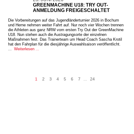
GREENMACHINE U18: TRY OUT-
ANMELDUNG FREIGESCHALTET
Die Vorbereitungen auf das Jugendländerturnier 2026 in Bochum
und Herne nehmen weiter Fahrt auf. Nur noch vier Wochen trennen
die Athleten aus ganz NRW vom ersten Try Out der GreenMachine
U18. Nun stehen auch die Austragungsorte der einzelnen
Maßnahmen fest. Das Trainerteam um Head Coach Sascha Krotil
hat den Fahrplan für die diesjährige Auswahlsaison veröffentlicht.
...
Weiterlesen ...
1
2
3
4
5
6
7
...
24