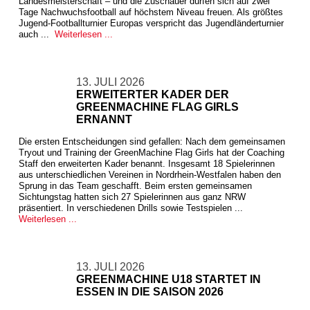
Landesmeisterschaft – und die Zuschauer dürfen sich auf zwei
Tage Nachwuchsfootball auf höchstem Niveau freuen. Als größtes
Jugend-Footballturnier Europas verspricht das Jugendländerturnier
auch ...
Weiterlesen ...
13. JULI 2026
ERWEITERTER KADER DER
GREENMACHINE FLAG GIRLS
ERNANNT
Die ersten Entscheidungen sind gefallen: Nach dem gemeinsamen
Tryout und Training der GreenMachine Flag Girls hat der Coaching
Staff den erweiterten Kader benannt. Insgesamt 18 Spielerinnen
aus unterschiedlichen Vereinen in Nordrhein-Westfalen haben den
Sprung in das Team geschafft. Beim ersten gemeinsamen
Sichtungstag hatten sich 27 Spielerinnen aus ganz NRW
präsentiert. In verschiedenen Drills sowie Testspielen ...
Weiterlesen ...
13. JULI 2026
GREENMACHINE U18 STARTET IN
ESSEN IN DIE SAISON 2026