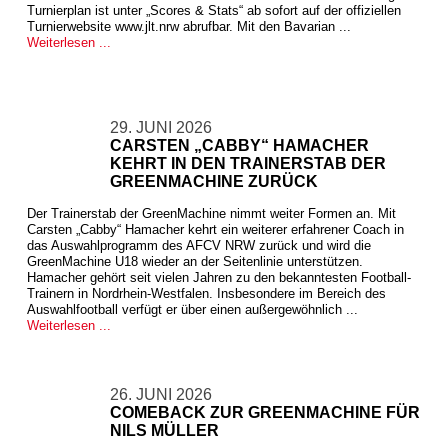
Turnierplan ist unter „Scores & Stats“ ab sofort auf der offiziellen
Turnierwebsite www.jlt.nrw abrufbar. Mit den Bavarian ...
Weiterlesen ...
29. JUNI 2026
CARSTEN „CABBY“ HAMACHER
KEHRT IN DEN TRAINERSTAB DER
GREENMACHINE ZURÜCK
Der Trainerstab der GreenMachine nimmt weiter Formen an. Mit
Carsten „Cabby“ Hamacher kehrt ein weiterer erfahrener Coach in
das Auswahlprogramm des AFCV NRW zurück und wird die
GreenMachine U18 wieder an der Seitenlinie unterstützen.
Hamacher gehört seit vielen Jahren zu den bekanntesten Football-
Trainern in Nordrhein-Westfalen. Insbesondere im Bereich des
Auswahlfootball verfügt er über einen außergewöhnlich ...
Weiterlesen ...
26. JUNI 2026
COMEBACK ZUR GREENMACHINE FÜR
NILS MÜLLER