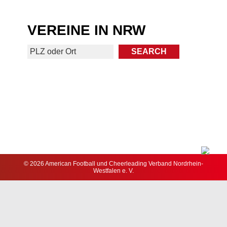
VEREINE IN NRW
© 2026 American Football und Cheerleading Verband Nordrhein-
Westfalen e. V.