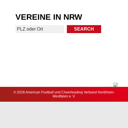
VEREINE IN NRW
© 2026 American Football und Cheerleading Verband Nordrhein-
Westfalen e. V.