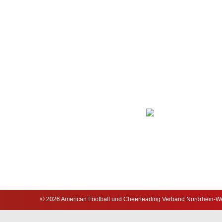
© 2026 American Football und Cheerleading Verband Nordrhein-Wes