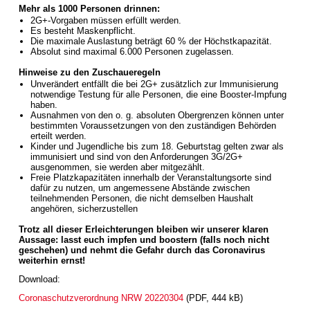
Mehr als 1000 Personen drinnen:
2G+-Vorgaben müssen erfüllt werden.
Es besteht Maskenpflicht.
Die maximale Auslastung beträgt 60 % der Höchstkapazität.
Absolut sind maximal 6.000 Personen zugelassen.
Hinweise zu den Zuschaueregeln
Unverändert entfällt die bei 2G+ zusätzlich zur Immunisierung
notwendige Testung für alle Personen, die eine Booster-Impfung
haben.
Ausnahmen von den o. g. absoluten Obergrenzen können unter
bestimmten Voraussetzungen von den zuständigen Behörden
erteilt werden.
Kinder und Jugendliche bis zum 18. Geburtstag gelten zwar als
immunisiert und sind von den Anforderungen 3G/2G+
ausgenommen, sie werden aber mitgezählt.
Freie Platzkapazitäten innerhalb der Veranstaltungsorte sind
dafür zu nutzen, um angemessene Abstände zwischen
teilnehmenden Personen, die nicht demselben Haushalt
angehören, sicherzustellen
Trotz all dieser Erleichterungen bleiben wir unserer klaren
Aussage: lasst euch impfen und boostern (falls noch nicht
geschehen) und nehmt die Gefahr durch das Coronavirus
weiterhin ernst!
Download:
Coronaschutzverordnung NRW 20220304
(PDF, 444 kB)