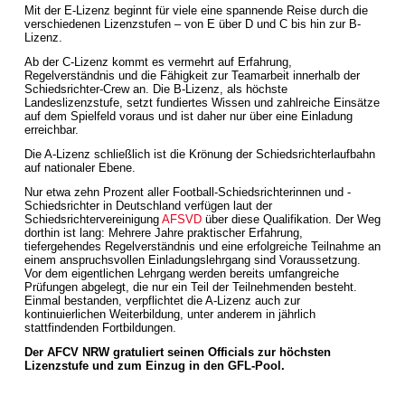
Mit der E-Lizenz beginnt für viele eine spannende Reise durch die
verschiedenen Lizenzstufen – von E über D und C bis hin zur B-
Lizenz.
Ab der C-Lizenz kommt es vermehrt auf Erfahrung,
Regelverständnis und die Fähigkeit zur Teamarbeit innerhalb der
Schiedsrichter-Crew an. Die B-Lizenz, als höchste
Landeslizenzstufe, setzt fundiertes Wissen und zahlreiche Einsätze
auf dem Spielfeld voraus und ist daher nur über eine Einladung
erreichbar.
Die A-Lizenz schließlich ist die Krönung der Schiedsrichterlaufbahn
auf nationaler Ebene.
Nur etwa zehn Prozent aller Football-Schiedsrichterinnen und -
Schiedsrichter in Deutschland verfügen laut der
Schiedsrichtervereinigung
AFSVD
über diese Qualifikation. Der Weg
dorthin ist lang: Mehrere Jahre praktischer Erfahrung,
tiefergehendes Regelverständnis und eine erfolgreiche Teilnahme an
einem anspruchsvollen Einladungslehrgang sind Voraussetzung.
Vor dem eigentlichen Lehrgang werden bereits umfangreiche
Prüfungen abgelegt, die nur ein Teil der Teilnehmenden besteht.
Einmal bestanden, verpflichtet die A-Lizenz auch zur
kontinuierlichen Weiterbildung, unter anderem in jährlich
stattfindenden Fortbildungen.
Der AFCV NRW gratuliert seinen Officials zur höchsten
Lizenzstufe und zum Einzug in den GFL-Pool.