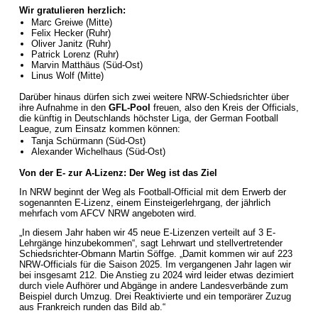
Wir gratulieren herzlich:
Marc Greiwe (Mitte)
Felix Hecker (Ruhr)
Oliver Janitz (Ruhr)
Patrick Lorenz (Ruhr)
Marvin Matthäus (Süd-Ost)
Linus Wolf (Mitte)
Darüber hinaus dürfen sich zwei weitere NRW-Schiedsrichter über
ihre Aufnahme in den
GFL-Pool
freuen, also den Kreis der Officials,
die künftig in Deutschlands höchster Liga, der German Football
League, zum Einsatz kommen können:
Tanja Schürmann (Süd-Ost)
Alexander Wichelhaus (Süd-Ost)
Von der E- zur A-Lizenz: Der Weg ist das Ziel
In NRW beginnt der Weg als Football-Official mit dem Erwerb der
sogenannten E-Lizenz, einem Einsteigerlehrgang, der jährlich
mehrfach vom AFCV NRW angeboten wird.
„In diesem Jahr haben wir 45 neue E-Lizenzen verteilt auf 3 E-
Lehrgänge hinzubekommen“, sagt Lehrwart und stellvertretender
Schiedsrichter-Obmann Martin Söffge. „Damit kommen wir auf 223
NRW-Officials für die Saison 2025. Im vergangenen Jahr lagen wir
bei insgesamt 212. Die Anstieg zu 2024 wird leider etwas dezimiert
durch viele Aufhörer und Abgänge in andere Landesverbände zum
Beispiel durch Umzug. Drei Reaktivierte und ein temporärer Zuzug
aus Frankreich runden das Bild ab.“