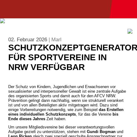
02. Februar 2026
| Marl
SCHUTZKONZEPTGENERATO
FÜR SPORTVEREINE IN
NRW VERFÜGBAR
Der Schutz von Kindern, Jugendlichen und Erwachsenen vor
sexualisierter und interpersoneller Gewalt ist eine zentrale Aufgabe
des organisierten Sports und damit auch für den AFCV NRW.
Prävention gelingt dann nachhaltig, wenn sie strukturell verankert
ist und von allen Beteiligten aktiv mitgetragen wird. Dazu sind
einige Vorbereitungen notwendig, wie zum Beispiel
das Erstellen
eines individuellen Schutzkonzepts
, für das die Vereine
bis
Ende dieses Jahres
Zeit haben.
Um unsere Mitgliedsvereine bei dieser verantwortungsvollen
Aufgabe gezielt zu unterstützen, stehen mit
Gundi Bogman
und
Leon Ricken
gleich zwei speziell geschulte Ansprechpartner zur