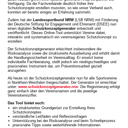
Verfügung. Da die Fachverbände deutlich früher ihre
Schutzkonzepte erstellen mussten, so wie unser Verband auch,
konnten wir bereits einiges an Erfahrung sammeln.
Zudem hat der
Landessportbund NRW
(LSB NRW) mit Förderung
der Deutsche Stiftung für Engagement und Ehrenamt (DSEE) nun
einen digitalen
Schutzkonzeptgenerator
entwickelt und
veröffentlicht. Dieses Online-Tool unterstützt Vereine dabei,
interaktiv und systematisch ein vereinseigenes Schutzkonzept zu
erstellen.
Der Schutzkonzeptgenerator erleichtert insbesondere die
Risikoanalyse sowie die strukturierte Ausarbeitung und erhöht damit
die Handlungssicherheit im Vereinsalltag. Er ersetzt keine
individuelle Fachberatung, stellt jedoch ein niedrigschwelliges und
praxisnahes Instrument dar, um Präventionsarbeit gezielt
anzugehen.
Ab heute ist der Schutzkonzeptgenerator nun für alle Sportvereine
in Nordrhein-Westfalen freigeschaltet. Der Generator ist erreichbar
unter:
www.schutzkonzeptgenerator.nrw
. Die Registrierung erfolgt
ganz einfach über den Vereinsnamen und die jeweilige
Vereinskennziffer.
Das Tool bietet euch:
ein strukturiertes Grundgerüst zur Erstellung Ihres
Schutzkonzeptes
verständliche Leitfäden und Reflexionsfragen
Unterstützung bei der Risikoanalyse und beim Schreibprozess
praxisnahe Tipps sowie weiterführende Informationen