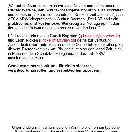
„Wir unterstützen diese Initiative ausdrücklich und bitten unsere
Mitgliedsvereine, den Schutzkonzeptgenerator aktiv auszuprobieren
und zu nutzen, sofern nicht bereits ein Konzept vorhanden ist“, sagt
AFCV NRW-Vizepräsidentin Gudrun Bogman. „Der LSB stellt ein
praktisches und kostenloses Werkzeug
zur Verfügung, mit dem
der zeitliche Aufwand deutlich reduziert werden kann.“
Für Fragen stehen euch
Gundi Bogman
(
g.bogman@afcvnrw.de
)
und
Leon Ricken
(
l.ricken@afcvnrw.de
) gerne zur Verfügung.
Zudem bieten wir Ende März noch eine Online-Infoveranstaltung zu
diesem Themenkomplex an. Bis dahin ist also genügend Zeit, sich
in Ruhe mit dem Schutzkonzeptgenerator des LSB NRW
auseinanderzusetzen.
Gemeinsam setzen wir uns für einen sicheren,
verantwortungsvollen und respektvollen Sport ein.
Unter anderem mit einem solchen Wimmelbild können typische
Problemsituationen, die auch im eigenen Verein vorkommen