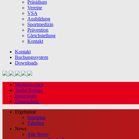
Präsidium
Vereine
VSA
Ausbildung
Sportmedizin
Prävention
Gleichstellung
Kontakt
Kontakt
Buchungssystem
Downloads
Medienservice
Starke Partner
Impressum
Datenschutz
Ergebnisse
Spielplan
Tabellen
News
Alle News