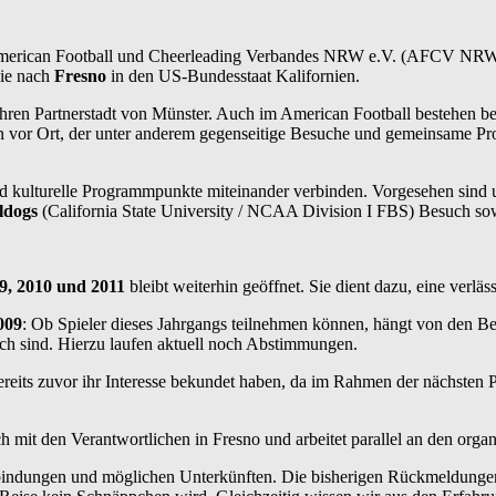
merican Football und Cheerleading Verbandes NRW e.V. (AFCV NRW) sc
sie nach
Fresno
in den US-Bundesstaat Kalifornien.
 Jahren Partnerstadt von Münster. Auch im American Football bestehen b
ern vor Ort, der unter anderem gegenseitige Besuche und gemeinsame 
 und kulturelle Programmpunkte miteinander verbinden. Vorgesehen sind
ldogs
(California State University / NCAA Division I FBS) Besuch sow
9, 2010 und 2011
bleibt weiterhin geöffnet. Sie dient dazu, eine verlä
009
: Ob Spieler dieses Jahrgangs teilnehmen können, hängt von den Be
ich sind. Hierzu laufen aktuell noch Abstimmungen.
ereits zuvor ihr Interesse bekundet haben, da im Rahmen der nächsten 
ch mit den Verantwortlichen in Fresno und arbeitet parallel an den orga
bindungen und möglichen Unterkünften. Die bisherigen Rückmeldungen 