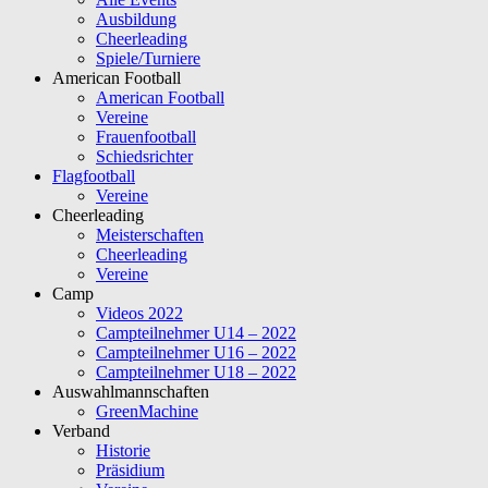
Ausbildung
Cheerleading
Spiele/Turniere
American Football
American Football
Vereine
Frauenfootball
Schiedsrichter
Flagfootball
Vereine
Cheerleading
Meisterschaften
Cheerleading
Vereine
Camp
Videos 2022
Campteilnehmer U14 – 2022
Campteilnehmer U16 – 2022
Campteilnehmer U18 – 2022
Auswahlmannschaften
GreenMachine
Verband
Historie
Präsidium