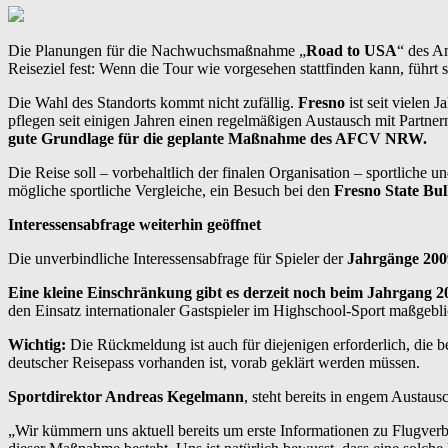
Die Planungen für die Nachwuchsmaßnahme „
Road to USA
“ des A
Reiseziel fest: Wenn die Tour wie vorgesehen stattfinden kann, führt 
Die Wahl des Standorts kommt nicht zufällig.
Fresno
ist seit vielen
pflegen seit einigen Jahren einen regelmäßigen Austausch mit Partn
gute Grundlage für die geplante Maßnahme des AFCV NRW.
Die Reise soll – vorbehaltlich der finalen Organisation – sportliche
mögliche sportliche Vergleiche, ein Besuch bei den
Fresno State Bul
Interessensabfrage weiterhin geöffnet
Die unverbindliche Interessensabfrage für Spieler der
Jahrgänge 200
Eine kleine Einschränkung gibt es derzeit noch beim Jahrgang 2
den Einsatz internationaler Gastspieler im Highschool-Sport maßgebl
Wichtig:
Die Rückmeldung ist auch für diejenigen erforderlich, die b
deutscher Reisepass vorhanden ist, vorab geklärt werden müssen.
Sportdirektor Andreas Kegelmann
, steht bereits in engem Austaus
„Wir kümmern uns aktuell bereits um erste Informationen zu Flugver