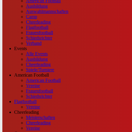
American Football
Ausbildung
Auswahlmannschaften
Camp
Cheerleading
Flagfootball
Frauenfootball
Schiedsrichter
Verband
Events
Alle Events
Ausbildung
Cheerleading
Spiele/Turniere
American Football
American Football
Vereine
Frauenfootball
Schiedsrichter
Flagfootball
Vereine
Cheerleading
Meisterschaften
Cheerleading
Vereine