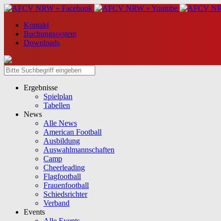
Kontakt
Buchungssystem
Downloads
Ergebnisse
Spielplan
Tabellen
News
Alle News
American Football
Ausbildung
Auswahlmannschaften
Camp
Cheerleading
Flagfootball
Frauenfootball
Schiedsrichter
Verband
Events
Alle Events