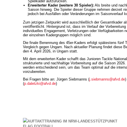
Spielkader aufzurücken.
⁠Erweiterter Kader (weitere 30 Spieler):
Als breite und nach
Saison hinweg. Die Spieler dieser Gruppe nehmen derzeit n
jedoch bei Ausfällen oder Veränderungen im Saisonverlauf kur
Zum jetzigen Zeitpunkt wird ausschließlich der Gesamtkader als
veröffentlicht. Hintergrund ist, dass im Verlauf der Vorbereitun
individuelles Engagement, Verletzungen oder Verfügbarkeiten 
der einzelnen Kadergruppen möglich sind.
Die finale Benennung des 45er-Kaders erfolgt spätestens fünf T
Vergleich gegen Ungarn. Nach aktueller Planung findet diese
den 4. April 2026, in Ungarn statt.
Mit dem erweiterten Kader schafft das Junioren Tackle National
strukturierte und nachhaltige Vorbereitung auf die Saison 2
werden entscheidend sein, um das Team optimal auf die intern
vorzubereiten.
Bei Fragen bitte an: Jürgen Siebmanns (
j.siebmanns@afvd.de
)
(
p.daletzki@afvd.de
)
AUFTAKTTRAINING IM NRW-LANDESSTÜTZPUNKT
FLAG FOOTBALL