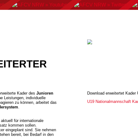
AN FOOTBALL
FLAGFOOTBALL
CHEERLEADING
C
EITERTER
erweiterte Kader des
Junioren
Download erweitertet Kader
e Leistungen, individuelle
U19 Nationalmannschaft Ka
agieren zu können, arbeitet das
dersystem
.
ktuell für internationale
satz kommen sollen.
ker eingeplant sind. Sie nehmen
ehen bereit, bei Bedarf in den