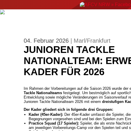
ERGEBNISSE
NEWS
EVENTS
AMERIC
04. Februar 2026
| Marl/Frankfurt
JUNIOREN TACKLE
NATIONALTEAM: ERW
KADER FÜR 2026
Im Rahmen der Vorbereitungen auf die Saison 2026 wurde der 
Tackle Nationalteams
festgelegt. Um bestmöglich auf sportlich
Entwicklung sowie mögliche Veränderungen im Saisonverlauf re
Junioren Tackle Nationalteam 2026 mit einem
dreistufigen Ka
Der Kader gliedert sich in folgende drei Gruppen:
Kader (45er-Kader):
Der 45er-Kader umfasst die Spieler, die a
Begegnungen vorgesehen sind und bei den Spielen zum Ein
Practice Squad (17 Spieler):
Spieler, die als erste Nachrüc
am jeweiligen Vorbereitungs-Camp vor den Spielen teil und st