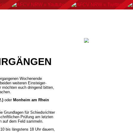
AN FOOTBALL
FLAGFOOTBALL
CHEERLEADING
C
EHRGÄNGEN
vergangenen Wochenende
 beiden weiteren Einsteiger-
r möchten euch dringend bitten,
achen.
.)
oder
Monheim am Rhein
 Grundlagen für Schiedsrichter
chriftlichen Prüfung am letzten
en auf dem Feld sammeln.
 10 bis längstens 18 Uhr dauern,