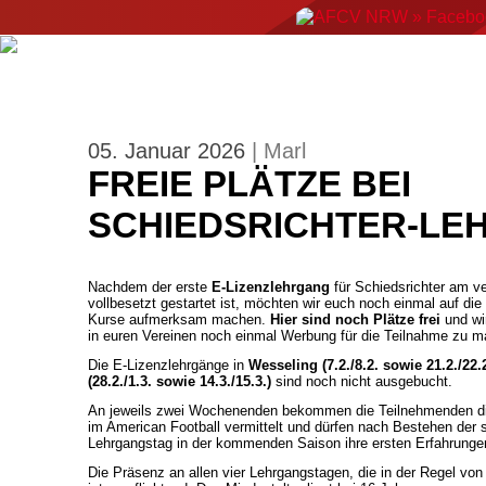
ERGEBNISSE
NEWS
EVENTS
AMERIC
05. Januar 2026
| Marl
FREIE PLÄTZE BEI
SCHIEDSRICHTER-L
Nachdem der erste
E-Lizenzlehrgang
für Schiedsrichter am 
vollbesetzt gestartet ist, möchten wir euch noch einmal auf die
Kurse aufmerksam machen.
Hier sind noch Plätze frei
und wi
in euren Vereinen noch einmal Werbung für die Teilnahme zu m
Die E-Lizenzlehrgänge in
Wesseling (7.2./8.2. sowie 21.2./22.2
(28.2./1.3. sowie 14.3./15.3.)
sind noch nicht ausgebucht.
An jeweils zwei Wochenenden bekommen die Teilnehmenden die
im American Football vermittelt und dürfen nach Bestehen der s
Lehrgangstag in der kommenden Saison ihre ersten Erfahrung
Die Präsenz an allen vier Lehrgangstagen, die in der Regel von