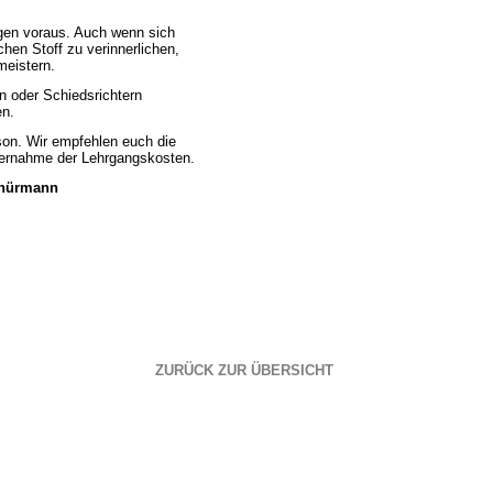
ngen voraus. Auch wenn sich
hen Stoff zu verinnerlichen,
meistern.
n oder Schiedsrichtern
en.
son. Wir empfehlen euch die
bernahme der Lehrgangskosten.
chürmann
ZURÜCK ZUR ÜBERSICHT