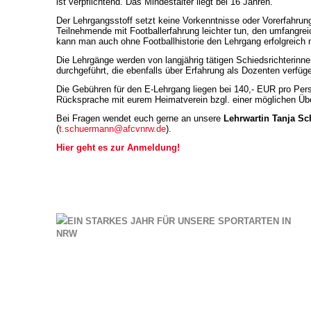
ist verpflichtend. Das Mindestalter liegt bei 16 Jahren.
Der Lehrgangsstoff setzt keine Vorkenntnisse oder Vorerfahru
Teilnehmende mit Footballerfahrung leichter tun, den umfangreic
kann man auch ohne Footballhistorie den Lehrgang erfolgreich 
Die Lehrgänge werden von langjährig tätigen Schiedsrichterinne
durchgeführt, die ebenfalls über Erfahrung als Dozenten verfüg
Die Gebühren für den E-Lehrgang liegen bei 140,- EUR pro Per
Rücksprache mit eurem Heimatverein bzgl. einer möglichen Ü
Bei Fragen wendet euch gerne an unsere
Lehrwartin Tanja S
(
t.schuermann@afcvnrw.de
).
Hier geht es zur Anmeldung!
EIN STARKES JAHR FÜR UNSERE SPORTARTEN IN
NRW